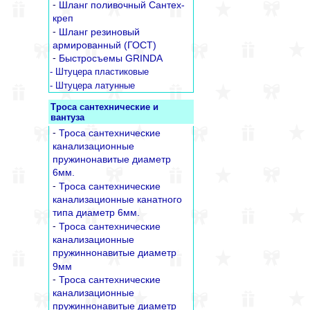
-
Шланг поливочный Сантех-
креп
-
Шланг резиновый
армированный (ГОСТ)
-
Быстросъемы GRINDA
- Штуцера пластиковые
- Штуцера латунные
Троса сантехнические и
вантуза
-
Троса сантехнические
канализационные
пружинонавитые диаметр
6мм.
-
Троса сантехнические
канализационные канатного
типа диаметр 6мм.
-
Троса сантехнические
канализационные
пружиннонавитые диаметр
9мм
-
Троса сантехнические
канализационные
пружиннонавитые диаметр