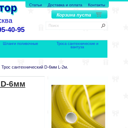
Статьи
Доставка и оплата
Контакты
Корзина пуста
сква
95-40-95
Шланги поливочные
Троса сантехнические и
вантуза
>
Трос сантехнический D-6мм L-2м.
 D-6мм