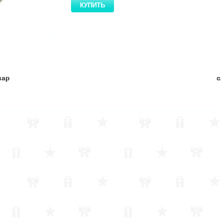
вар
с