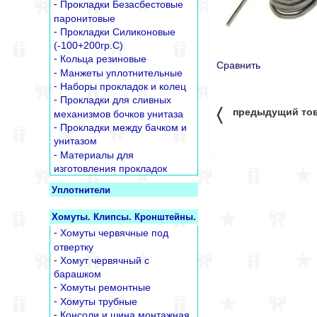
-
Прокладки Безасбестовые
паронитовые
-
Прокладки Силиконовые
(-100+200гр.С)
-
Кольца резиновые
Сравнить
-
Манжеты уплотнительные
-
Наборы прокладок и колец
-
Прокладки для сливных
〈
предыдущий то
механизмов бочков унитаза
-
Прокладки между бачком и
унитазом
-
Материалы для
изготовления прокладок
Уплотнители
Хомуты. Клипсы. Кронштейны.
-
Хомуты червячные под
отвертку
-
Хомут червячный с
барашком
-
Хомуты ремонтные
-
Хомуты трубные
-
Консоли и шина монтажная