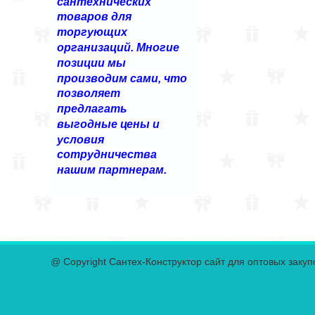
сантехнических
товаров для
торгующих
организаций. Многие
позиции мы
производим сами, что
позволяет
предлагать
выгодные цены и
условия
сотрудничества
нашим партнерам.
@ Copyright Сантех-Конструктор сайт для оптовых закуп