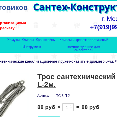
товиков
г. Мо
организациями
+7(919)9
 расчёту
Хомуты. Клипсы. Кронштейны.
Клипсы и крепёж пластиковый
Инструмент
комплектующие для
смесителей
антехнические канализационные пружинонавитые диаметр 6мм.
Трос сантехнический
L-2м.
Артикул
ТС-6.П.2
88 руб
×
=
88 руб