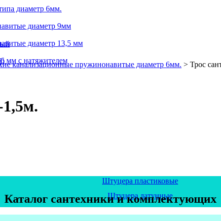
типа диаметр 6мм.
навитые диаметр 9мм
авитые диаметр 13,5 мм
ный
6 мм с натяжителем
й)
а
ские канализационные пружинонавитые диаметр 6мм.
>
Трос сан
1,5м.
Штуцера пластиковые
Штуцера латунные
Каталог сантехники и комплектующих