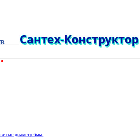
ов
ми
витые диаметр 6мм.