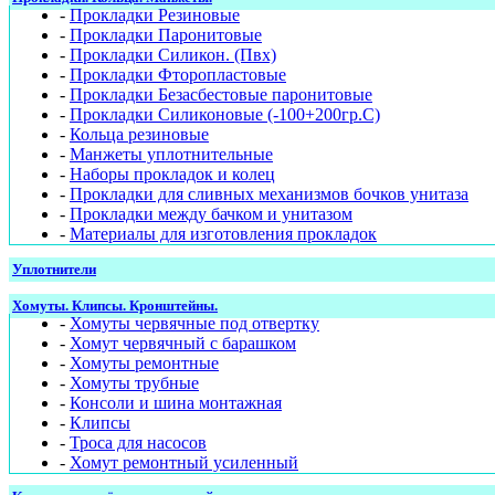
-
Прокладки Резиновые
-
Прокладки Паронитовые
-
Прокладки Силикон. (Пвх)
-
Прокладки Фторопластовые
-
Прокладки Безасбестовые паронитовые
-
Прокладки Силиконовые (-100+200гр.С)
-
Кольца резиновые
-
Манжеты уплотнительные
-
Наборы прокладок и колец
-
Прокладки для сливных механизмов бочков унитаза
-
Прокладки между бачком и унитазом
-
Материалы для изготовления прокладок
Уплотнители
Хомуты. Клипсы. Кронштейны.
-
Хомуты червячные под отвертку
-
Хомут червячный с барашком
-
Хомуты ремонтные
-
Хомуты трубные
-
Консоли и шина монтажная
-
Клипсы
-
Троса для насосов
-
Хомут ремонтный усиленный