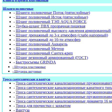
Клипсы и крепёж пластиковый
Шланги поливочные
-
Шланги поливочные Поток (пятислойные)
-
Шланг поливочный Исток (пятислойные)
-
Шланг поливочный ТЭП AQUA FORCE
-
Трубка-шланг ПВХ прозрачная пищевая
-
Шланг поливочный высокого давления армированный
-
Шланг дренажный до 3-х атмосфер (слабо напорный)
-
Шланг дренажный до 10-ти атмосфер
-
Шланг поливочный Акварель
-
Шланг поливочный Метеор
-
Шланг поливочный Сантех-креп
-
Шланг резиновый армированный (ГОСТ)
-
Быстросъемы GRINDA
- Штуцера пластиковые
- Штуцера латунные
Троса сантехнические и вантуза
-
Троса сантехнические канализационные пружинонавит
-
Троса сантехнические канализационные канатного тип
-
Троса сантехнические канализационные пружиннонав
-
Троса сантехнические канализационные пружиннонави
-
Троса сантехнические канализационные димаметр 16 м
-
Троса для прочистки с захватом
-
Вантуза