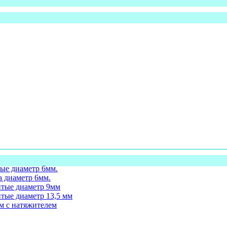
ые диаметр 6мм.
а диаметр 6мм.
итые диаметр 9мм
тые диаметр 13,5 мм
м с натяжителем