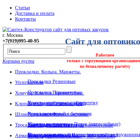
Статьи
Доставка и оплата
Контакты
г. Москва
Сайт для оптовик
+7(919)995-40-95
Работаем
Корзина пуста
только с торгующими организация
по безналичному расчёту
Прокладки. Кольца. Манжеты.
Прокладки Резиновые
Уплотнители
Прокладки Паронитовые
Хомуты. Клипсы. Кронштейны.
Хомуты червячные под отвертку
Прокладки Силикон. (Пвх)
Клипсы и крепёж пластиковый
Хомут червячный с барашком
Шланги поливочные
Прокладки Фторопластовые
Шланги поливочные Поток (пятислойные)
Хомуты ремонтные
Троса сантехнические и вантуза
Прокладки Безасбестовые паронитовые
Троса сантехнические канализационные пружинона
Шланг поливочный Исток (пятислойные)
Арматура. Крепеж. Подводка.
Хомуты трубные
Прокладки Силиконовые (-100+200гр.С)