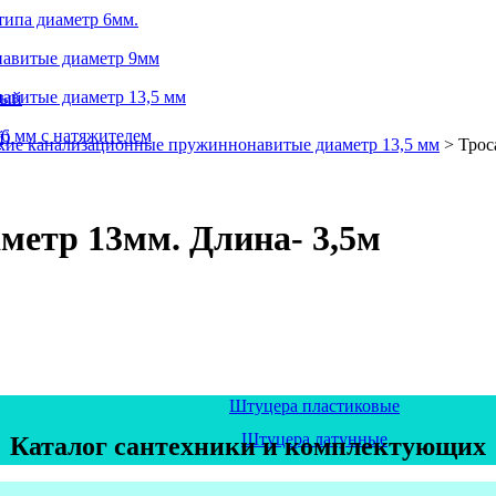
типа диаметр 6мм.
навитые диаметр 9мм
авитые диаметр 13,5 мм
ный
6 мм с натяжителем
й)
а
ские канализационные пружиннонавитые диаметр 13,5 мм
>
Трос
метр 13мм. Длина- 3,5м
Штуцера пластиковые
Штуцера латунные
Каталог сантехники и комплектующих