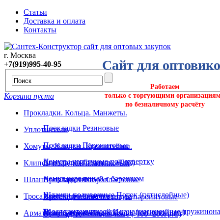
Статьи
Доставка и оплата
Контакты
г. Москва
Сайт для оптовик
+7(919)995-40-95
Работаем
Корзина пуста
только с торгующими организация
по безналичному расчёту
Прокладки. Кольца. Манжеты.
Прокладки Резиновые
Уплотнители
Прокладки Паронитовые
Хомуты. Клипсы. Кронштейны.
Хомуты червячные под отвертку
Прокладки Силикон. (Пвх)
Клипсы и крепёж пластиковый
Хомут червячный с барашком
Шланги поливочные
Прокладки Фторопластовые
Шланги поливочные Поток (пятислойные)
Хомуты ремонтные
Троса сантехнические и вантуза
Прокладки Безасбестовые паронитовые
Троса сантехнические канализационные пружинона
Шланг поливочный Исток (пятислойные)
Арматура. Крепеж. Подводка.
Хомуты трубные
Прокладки Силиконовые (-100+200гр.С)