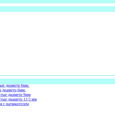
ые диаметр 6мм.
а диаметр 6мм.
итые диаметр 9мм
тые диаметр 13,5 мм
м с натяжителем