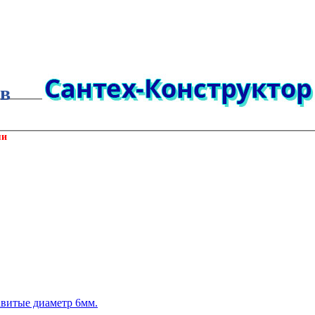
ов
ми
витые диаметр 6мм.