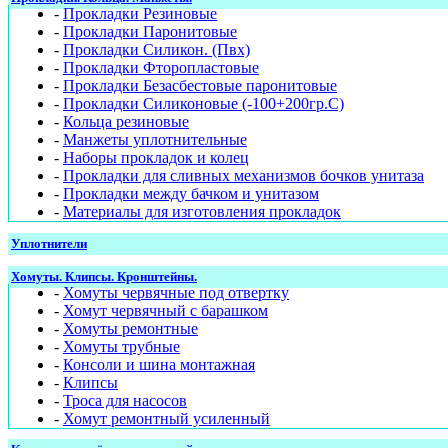
-
Прокладки Резиновые
-
Прокладки Паронитовые
-
Прокладки Силикон. (Пвх)
-
Прокладки Фторопластовые
-
Прокладки Безасбестовые паронитовые
-
Прокладки Силиконовые (-100+200гр.С)
-
Кольца резиновые
-
Манжеты уплотнительные
-
Наборы прокладок и колец
-
Прокладки для сливных механизмов бочков унитаза
-
Прокладки между бачком и унитазом
-
Материалы для изготовления прокладок
Уплотнители
Хомуты. Клипсы. Кронштейны.
-
Хомуты червячные под отвертку
-
Хомут червячный с барашком
-
Хомуты ремонтные
-
Хомуты трубные
-
Консоли и шина монтажная
-
Клипсы
-
Троса для насосов
-
Хомут ремонтный усиленный