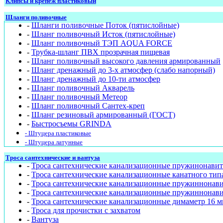
Клипсы и крепёж пластиковый
Шланги поливочные
-
Шланги поливочные Поток (пятислойные)
-
Шланг поливочный Исток (пятислойные)
-
Шланг поливочный ТЭП AQUA FORCE
-
Трубка-шланг ПВХ прозрачная пищевая
-
Шланг поливочный высокого давления армированный
-
Шланг дренажный до 3-х атмосфер (слабо напорный)
-
Шланг дренажный до 10-ти атмосфер
-
Шланг поливочный Акварель
-
Шланг поливочный Метеор
-
Шланг поливочный Сантех-креп
-
Шланг резиновый армированный (ГОСТ)
-
Быстросъемы GRINDA
- Штуцера пластиковые
- Штуцера латунные
Троса сантехнические и вантуза
-
Троса сантехнические канализационные пружинонавит
-
Троса сантехнические канализационные канатного тип
-
Троса сантехнические канализационные пружиннонав
-
Троса сантехнические канализационные пружиннонави
-
Троса сантехнические канализационные димаметр 16 м
-
Троса для прочистки с захватом
-
Вантуза