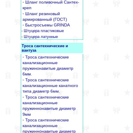
-
Шланг поливочный Сантех-
креп
-
Шланг резиновый
армированный (ГОСТ)
-
Быстросъемы GRINDA
- Штуцера пластиковые
- Штуцера латунные
Троса сантехнические и
вантуза
-
Троса сантехнические
канализационные
пружинонавитые диаметр
6мм.
-
Троса сантехнические
канализационные канатного
типа диаметр 6мм.
-
Троса сантехнические
канализационные
пружиннонавитые диаметр
9мм
-
Троса сантехнические
канализационные
пружиннонавитые диаметр