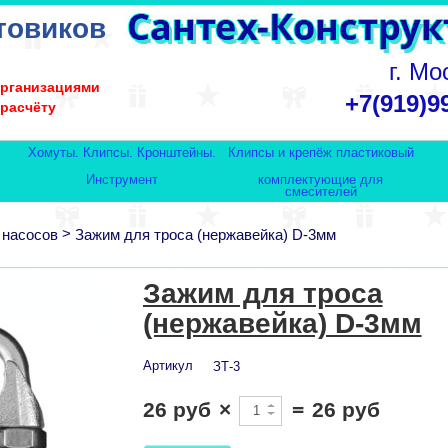
товиков
г. Мо
организациями
+7(919)9
 расчёту
Хомуты. Клипсы. Кронштейны.
Клипсы и крепёж пластиковый
Инструмент
комплектующие для
смесителей
>
 насосов
Зажим для троса (нержавейка) D-3мм
Зажим для троса
(нержавейка) D-3мм
Артикул
ЗТ-3
26 руб
×
=
26 руб