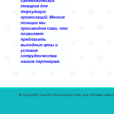
сантехнических
товаров для
торгующих
организаций. Многие
позиции мы
производим сами, что
позволяет
предлагать
выгодные цены и
условия
сотрудничества
нашим партнерам.
@ Copyright Сантех-Конструктор сайт для оптовых закуп