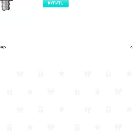
вар
с