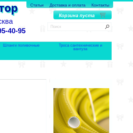
Статьи
Доставка и оплата
Контакты
Корзина пуста
сква
95-40-95
Шланги поливочные
Троса сантехнические и
вантуза