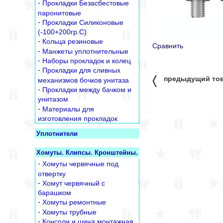
-
Прокладки Безасбестовые
паронитовые
-
Прокладки Силиконовые
(-100+200гр.С)
-
Кольца резиновые
Сравнить
-
Манжеты уплотнительные
-
Наборы прокладок и колец
-
Прокладки для сливных
〈
предыдущий то
механизмов бочков унитаза
-
Прокладки между бачком и
унитазом
-
Материалы для
изготовления прокладок
Уплотнители
Хомуты. Клипсы. Кронштейны.
-
Хомуты червячные под
отвертку
-
Хомут червячный с
барашком
-
Хомуты ремонтные
-
Хомуты трубные
-
Консоли и шина монтажная