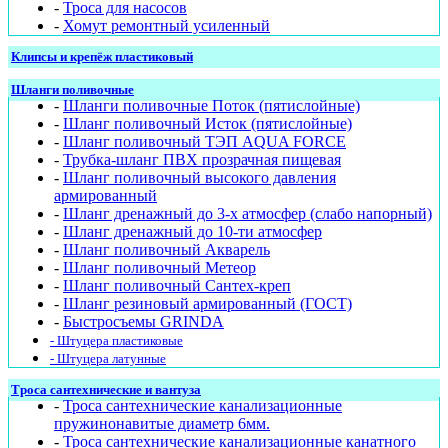
-
Троса для насосов
-
Хомут ремонтный усиленный
Клипсы и крепёж пластиковый
Шланги поливочные
-
Шланги поливочные Поток (пятислойные)
-
Шланг поливочный Исток (пятислойные)
-
Шланг поливочный ТЭП AQUA FORCE
-
Трубка-шланг ПВХ прозрачная пищевая
-
Шланг поливочный высокого давления
армированный
-
Шланг дренажный до 3-х атмосфер (слабо напорный)
-
Шланг дренажный до 10-ти атмосфер
-
Шланг поливочный Акварель
-
Шланг поливочный Метеор
-
Шланг поливочный Сантех-креп
-
Шланг резиновый армированный (ГОСТ)
-
Быстросъемы GRINDA
- Штуцера пластиковые
- Штуцера латунные
Троса сантехнические и вантуза
-
Троса сантехнические канализационные
пружинонавитые диаметр 6мм.
-
Троса сантехнические канализационные канатного