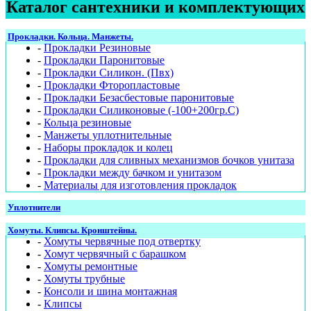
Каталог сантехники и комплектующих
Прокладки. Кольца. Манжеты.
-
Прокладки Резиновые
-
Прокладки Паронитовые
-
Прокладки Силикон. (Пвх)
-
Прокладки Фторопластовые
-
Прокладки Безасбестовые паронитовые
-
Прокладки Силиконовые (-100+200гр.С)
-
Кольца резиновые
-
Манжеты уплотнительные
-
Наборы прокладок и колец
-
Прокладки для сливных механизмов бочков унитаза
-
Прокладки между бачком и унитазом
-
Материалы для изготовления прокладок
Уплотнители
Хомуты. Клипсы. Кронштейны.
-
Хомуты червячные под отвертку
-
Хомут червячный с барашком
-
Хомуты ремонтные
-
Хомуты трубные
-
Консоли и шина монтажная
-
Клипсы