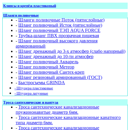
Клипсы и крепёж пластиковый
Шланги поливочные
-
Шланги поливочные Поток (пятислойные)
-
Шланг поливочный Исток (пятислойные)
-
Шланг поливочный ТЭП AQUA FORCE
-
Трубка-шланг ПВХ прозрачная пищевая
-
Шланг поливочный высокого давления
армированный
-
Шланг дренажный до 3-х атмосфер (слабо напорный)
-
Шланг дренажный до 10-ти атмосфер
-
Шланг поливочный Акварель
-
Шланг поливочный Метеор
-
Шланг поливочный Сантех-креп
-
Шланг резиновый армированный (ГОСТ)
-
Быстросъемы GRINDA
- Штуцера пластиковые
- Штуцера латунные
Троса сантехнические и вантуза
-
Троса сантехнические канализационные
пружинонавитые диаметр 6мм.
-
Троса сантехнические канализационные канатного
типа диаметр 6мм.
-
Троса сантехнические канализационные