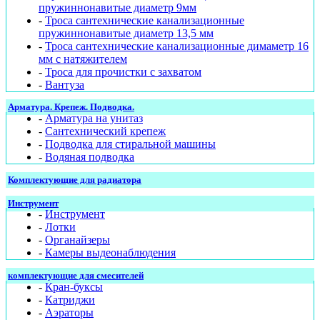
пружиннонавитые диаметр 9мм
-
Троса сантехнические канализационные
пружиннонавитые диаметр 13,5 мм
-
Троса сантехнические канализационные димаметр 16
мм с натяжителем
-
Троса для прочистки с захватом
-
Вантуза
Арматура. Крепеж. Подводка.
-
Арматура на унитаз
-
Сантехнический крепеж
-
Подводка для стиральной машины
-
Водяная подводка
Комплектующие для радиатора
Инструмент
-
Инструмент
-
Лотки
-
Органайзеры
-
Камеры выдеонаблюдения
комплектующие для смесителей
-
Кран-буксы
-
Катриджи
-
Аэраторы