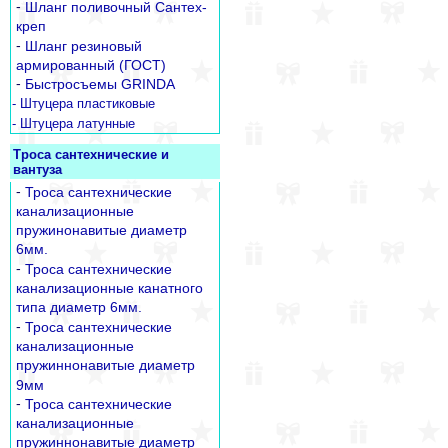
-
Шланг поливочный Сантех-
креп
-
Шланг резиновый
армированный (ГОСТ)
-
Быстросъемы GRINDA
- Штуцера пластиковые
- Штуцера латунные
Троса сантехнические и
вантуза
-
Троса сантехнические
канализационные
пружинонавитые диаметр
6мм.
-
Троса сантехнические
канализационные канатного
типа диаметр 6мм.
-
Троса сантехнические
канализационные
пружиннонавитые диаметр
9мм
-
Троса сантехнические
канализационные
пружиннонавитые диаметр