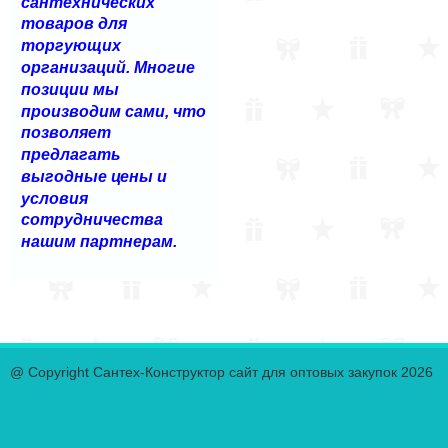
сантехнических
товаров для
торгующих
организаций. Многие
позиции мы
производим сами, что
позволяет
предлагать
выгодные цены и
условия
сотрудничества
нашим партнерам.
@ Copyright Сантех-Конструктор сайт для оптовых закупок 2026