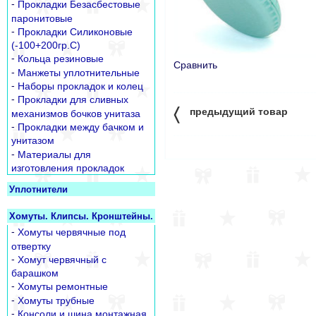
-
Прокладки Безасбестовые
паронитовые
-
Прокладки Силиконовые
(-100+200гр.С)
-
Кольца резиновые
Сравнить
-
Манжеты уплотнительные
-
Наборы прокладок и колец
-
Прокладки для сливных
〈
предыдущий товар
механизмов бочков унитаза
-
Прокладки между бачком и
унитазом
-
Материалы для
изготовления прокладок
Уплотнители
Хомуты. Клипсы. Кронштейны.
-
Хомуты червячные под
отвертку
-
Хомут червячный с
барашком
-
Хомуты ремонтные
-
Хомуты трубные
-
Консоли и шина монтажная