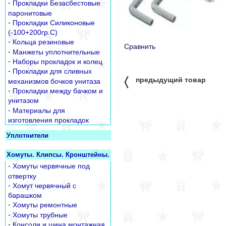
-
Прокладки Безасбестовые
паронитовые
-
Прокладки Силиконовые
(-100+200гр.С)
-
Кольца резиновые
Сравнить
-
Манжеты уплотнительные
-
Наборы прокладок и колец
-
Прокладки для сливных
〈
предыдущий товар
механизмов бочков унитаза
-
Прокладки между бачком и
унитазом
-
Материалы для
изготовления прокладок
Уплотнители
Хомуты. Клипсы. Кронштейны.
-
Хомуты червячные под
отвертку
-
Хомут червячный с
барашком
-
Хомуты ремонтные
-
Хомуты трубные
-
Консоли и шина монтажная