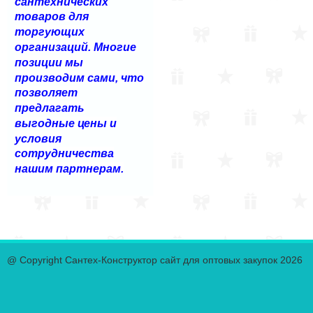
сантехнических
товаров для
торгующих
организаций. Многие
позиции мы
производим сами, что
позволяет
предлагать
выгодные цены и
условия
сотрудничества
нашим партнерам.
@ Copyright Сантех-Конструктор сайт для оптовых закупок 2026