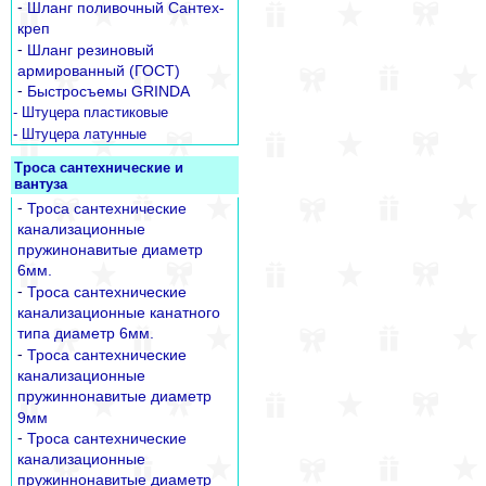
-
Шланг поливочный Сантех-
креп
-
Шланг резиновый
армированный (ГОСТ)
-
Быстросъемы GRINDA
- Штуцера пластиковые
- Штуцера латунные
Троса сантехнические и
вантуза
-
Троса сантехнические
канализационные
пружинонавитые диаметр
6мм.
-
Троса сантехнические
канализационные канатного
типа диаметр 6мм.
-
Троса сантехнические
канализационные
пружиннонавитые диаметр
9мм
-
Троса сантехнические
канализационные
пружиннонавитые диаметр