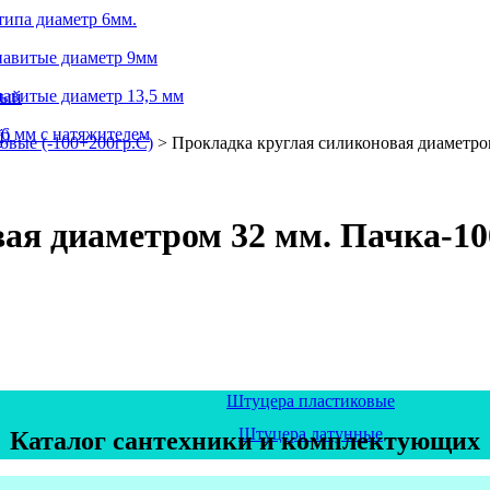
типа диаметр 6мм.
навитые диаметр 9мм
авитые диаметр 13,5 мм
ный
6 мм с натяжителем
й)
а
вые (-100+200гр.С)
>
Прокладка круглая силиконовая диаметро
ая диаметром 32 мм. Пачка-10
Штуцера пластиковые
Штуцера латунные
Каталог сантехники и комплектующих