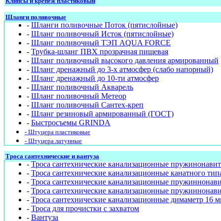
Клипсы и крепёж пластиковый
Шланги поливочные
-
Шланги поливочные Поток (пятислойные)
-
Шланг поливочный Исток (пятислойные)
-
Шланг поливочный ТЭП AQUA FORCE
-
Трубка-шланг ПВХ прозрачная пищевая
-
Шланг поливочный высокого давления армированный
-
Шланг дренажный до 3-х атмосфер (слабо напорный)
-
Шланг дренажный до 10-ти атмосфер
-
Шланг поливочный Акварель
-
Шланг поливочный Метеор
-
Шланг поливочный Сантех-креп
-
Шланг резиновый армированный (ГОСТ)
-
Быстросъемы GRINDA
- Штуцера пластиковые
- Штуцера латунные
Троса сантехнические и вантуза
-
Троса сантехнические канализационные пружинонавит
-
Троса сантехнические канализационные канатного тип
-
Троса сантехнические канализационные пружиннонав
-
Троса сантехнические канализационные пружиннонави
-
Троса сантехнические канализационные димаметр 16 м
-
Троса для прочистки с захватом
-
Вантуза