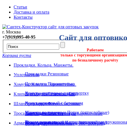
Статьи
Доставка и оплата
Контакты
г. Москва
Сайт для оптовик
+7(919)995-40-95
Работаем
Корзина пуста
только с торгующими организация
по безналичному расчёту
Прокладки. Кольца. Манжеты.
Прокладки Резиновые
Уплотнители
Прокладки Паронитовые
Хомуты. Клипсы. Кронштейны.
Хомуты червячные под отвертку
Прокладки Силикон. (Пвх)
Клипсы и крепёж пластиковый
Хомут червячный с барашком
Шланги поливочные
Прокладки Фторопластовые
Шланги поливочные Поток (пятислойные)
Хомуты ремонтные
Троса сантехнические и вантуза
Прокладки Безасбестовые паронитовые
Троса сантехнические канализационные пружинона
Шланг поливочный Исток (пятислойные)
Арматура. Крепеж. Подводка.
Хомуты трубные
Прокладки Силиконовые (-100+200гр.С)