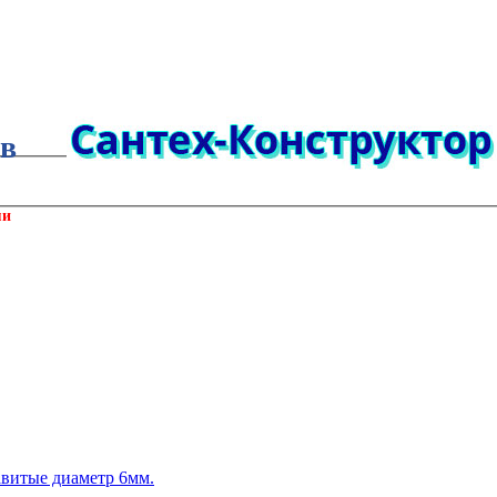
ов
ми
витые диаметр 6мм.