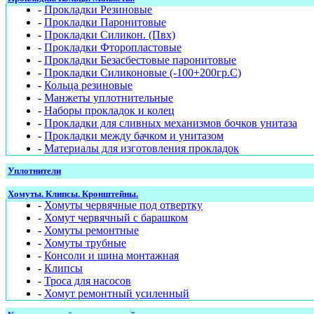
-
Прокладки Резиновые
-
Прокладки Паронитовые
-
Прокладки Силикон. (Пвх)
-
Прокладки Фторопластовые
-
Прокладки Безасбестовые паронитовые
-
Прокладки Силиконовые (-100+200гр.С)
-
Кольца резиновые
-
Манжеты уплотнительные
-
Наборы прокладок и колец
-
Прокладки для сливных механизмов бочков унитаза
-
Прокладки между бачком и унитазом
-
Материалы для изготовления прокладок
Уплотнители
Хомуты. Клипсы. Кронштейны.
-
Хомуты червячные под отвертку
-
Хомут червячный с барашком
-
Хомуты ремонтные
-
Хомуты трубные
-
Консоли и шина монтажная
-
Клипсы
-
Троса для насосов
-
Хомут ремонтный усиленный