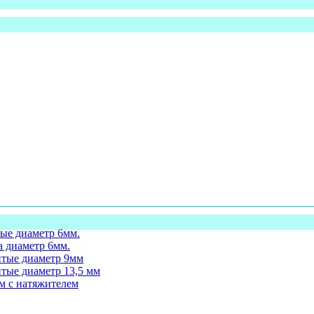
ые диаметр 6мм.
а диаметр 6мм.
итые диаметр 9мм
тые диаметр 13,5 мм
м с натяжителем