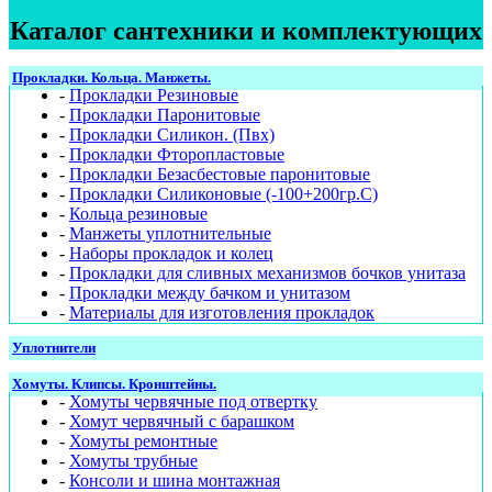
Каталог сантехники и комплектующих
Прокладки. Кольца. Манжеты.
-
Прокладки Резиновые
-
Прокладки Паронитовые
-
Прокладки Силикон. (Пвх)
-
Прокладки Фторопластовые
-
Прокладки Безасбестовые паронитовые
-
Прокладки Силиконовые (-100+200гр.С)
-
Кольца резиновые
-
Манжеты уплотнительные
-
Наборы прокладок и колец
-
Прокладки для сливных механизмов бочков унитаза
-
Прокладки между бачком и унитазом
-
Материалы для изготовления прокладок
Уплотнители
Хомуты. Клипсы. Кронштейны.
-
Хомуты червячные под отвертку
-
Хомут червячный с барашком
-
Хомуты ремонтные
-
Хомуты трубные
-
Консоли и шина монтажная