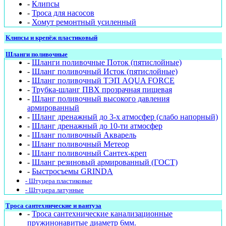
-
Клипсы
-
Троса для насосов
-
Хомут ремонтный усиленный
Клипсы и крепёж пластиковый
Шланги поливочные
-
Шланги поливочные Поток (пятислойные)
-
Шланг поливочный Исток (пятислойные)
-
Шланг поливочный ТЭП AQUA FORCE
-
Трубка-шланг ПВХ прозрачная пищевая
-
Шланг поливочный высокого давления
армированный
-
Шланг дренажный до 3-х атмосфер (слабо напорный)
-
Шланг дренажный до 10-ти атмосфер
-
Шланг поливочный Акварель
-
Шланг поливочный Метеор
-
Шланг поливочный Сантех-креп
-
Шланг резиновый армированный (ГОСТ)
-
Быстросъемы GRINDA
- Штуцера пластиковые
- Штуцера латунные
Троса сантехнические и вантуза
-
Троса сантехнические канализационные
пружинонавитые диаметр 6мм.