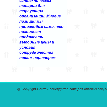
сантехнических
товаров для
торгующих
организаций. Многие
позиции мы
производим сами, что
позволяет
предлагать
выгодные цены и
условия
сотрудничества
нашим партнерам.
@ Copyright Сантех-Конструктор сайт для оптовых закуп