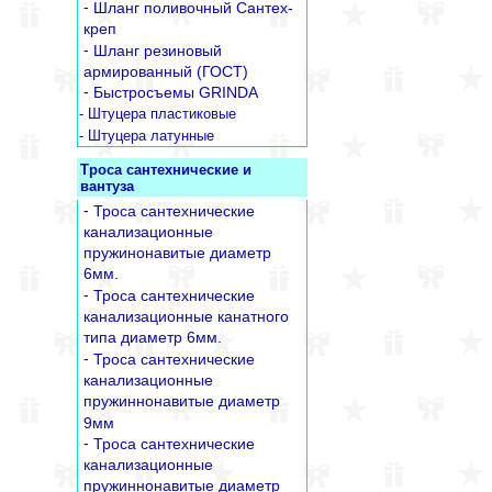
-
Шланг поливочный Сантех-
креп
-
Шланг резиновый
армированный (ГОСТ)
-
Быстросъемы GRINDA
- Штуцера пластиковые
- Штуцера латунные
Троса сантехнические и
вантуза
-
Троса сантехнические
канализационные
пружинонавитые диаметр
6мм.
-
Троса сантехнические
канализационные канатного
типа диаметр 6мм.
-
Троса сантехнические
канализационные
пружиннонавитые диаметр
9мм
-
Троса сантехнические
канализационные
пружиннонавитые диаметр