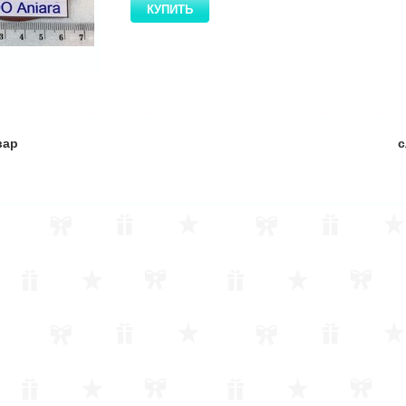
вар
с