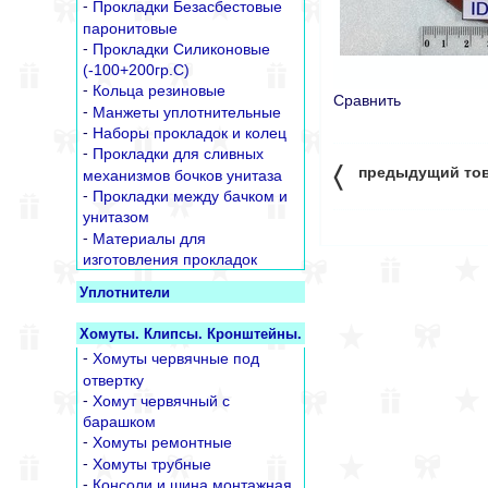
-
Прокладки Безасбестовые
паронитовые
-
Прокладки Силиконовые
(-100+200гр.С)
-
Кольца резиновые
Сравнить
-
Манжеты уплотнительные
-
Наборы прокладок и колец
-
Прокладки для сливных
〈
предыдущий то
механизмов бочков унитаза
-
Прокладки между бачком и
унитазом
-
Материалы для
изготовления прокладок
Уплотнители
Хомуты. Клипсы. Кронштейны.
-
Хомуты червячные под
отвертку
-
Хомут червячный с
барашком
-
Хомуты ремонтные
-
Хомуты трубные
-
Консоли и шина монтажная