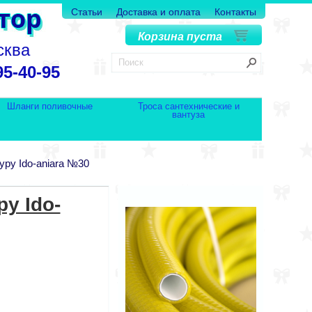
Статьи
Доставка и оплата
Контакты
Корзина пуста
сква
95-40-95
Шланги поливочные
Троса сантехнические и
вантуза
уру Ido-aniara №30
у Ido-