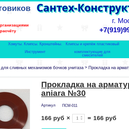
товиков
г. Мо
организациями
+7(919)9
 расчёту
Хомуты. Клипсы. Кронштейны.
Клипсы и крепёж пластиковый
Инструмент
комплектующие для
смесителей
>
 для сливных механизмов бочков унитаза
Прокладка на армат
Прокладка на арматур
aniara №30
Артикул
ПСМ-011
166 руб
×
=
166 руб