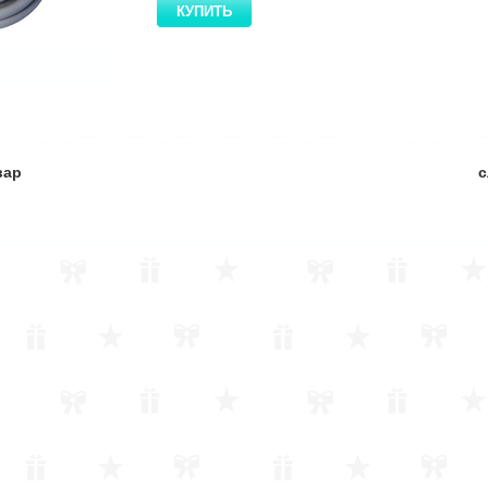
вар
с