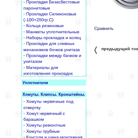
-
Прокладки Безасбестовые
паронитовые
-
Прокладки Силиконовые
(-100+200гр.С)
-
Кольца резиновые
Сравнить
-
Манжеты уплотнительные
-
Наборы прокладок и колец
-
Прокладки для сливных
〈
предыдущий то
механизмов бочков унитаза
-
Прокладки между бачком и
унитазом
-
Материалы для
изготовления прокладок
Уплотнители
Хомуты. Клипсы. Кронштейны.
-
Хомуты червячные под
отвертку
-
Хомут червячный с
барашком
-
Хомуты ремонтные
-
Хомуты трубные
-
Консоли и шина монтажная