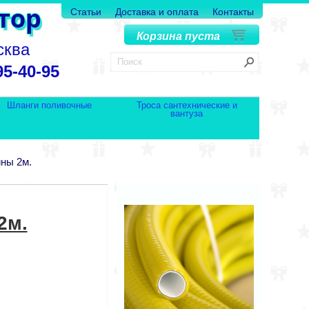
Статьи
Доставка и оплата
Контакты
Корзина пуста
сква
95-40-95
Шланги поливочные
Троса сантехнические и
вантуза
ны 2м.
2м.