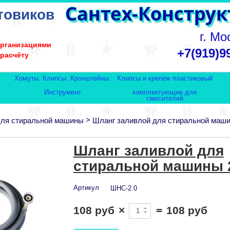
товиков
г. Мо
организациями
+7(919)9
 расчёту
Хомуты. Клипсы. Кронштейны.
Клипсы и крепёж пластиковый
Инструмент
комплектующие для
смесителей
>
для стиральной машины
Шланг заливлой для стиральной маши
Шланг заливлой для
стиральной машины 
Артикул
ШНС-2.0
108 руб
×
=
108 руб