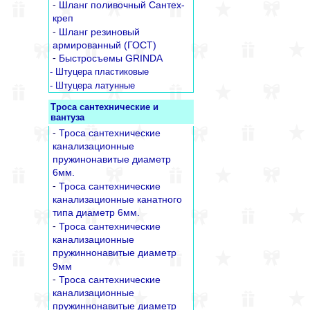
-
Шланг поливочный Сантех-
креп
-
Шланг резиновый
армированный (ГОСТ)
-
Быстросъемы GRINDA
- Штуцера пластиковые
- Штуцера латунные
Троса сантехнические и
вантуза
-
Троса сантехнические
канализационные
пружинонавитые диаметр
6мм.
-
Троса сантехнические
канализационные канатного
типа диаметр 6мм.
-
Троса сантехнические
канализационные
пружиннонавитые диаметр
9мм
-
Троса сантехнические
канализационные
пружиннонавитые диаметр