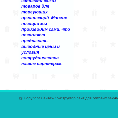
сантехнических
товаров для
торгующих
организаций. Многие
позиции мы
производим сами, что
позволяет
предлагать
выгодные цены и
условия
сотрудничества
нашим партнерам.
@ Copyright Сантех-Конструктор сайт для оптовых закуп