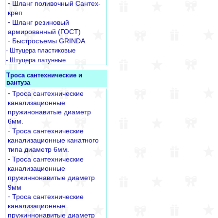
-
Шланг поливочный Сантех-
креп
-
Шланг резиновый
армированный (ГОСТ)
-
Быстросъемы GRINDA
- Штуцера пластиковые
- Штуцера латунные
Троса сантехнические и
вантуза
-
Троса сантехнические
канализационные
пружинонавитые диаметр
6мм.
-
Троса сантехнические
канализационные канатного
типа диаметр 6мм.
-
Троса сантехнические
канализационные
пружиннонавитые диаметр
9мм
-
Троса сантехнические
канализационные
пружиннонавитые диаметр