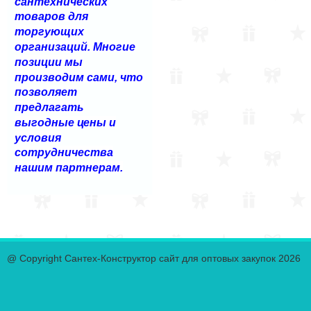
сантехнических
товаров для
торгующих
организаций. Многие
позиции мы
производим сами, что
позволяет
предлагать
выгодные цены и
условия
сотрудничества
нашим партнерам.
@ Copyright Сантех-Конструктор сайт для оптовых закупок 2026