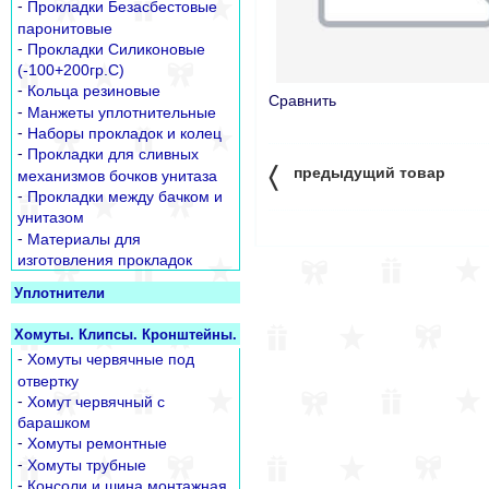
-
Прокладки Безасбестовые
паронитовые
-
Прокладки Силиконовые
(-100+200гр.С)
-
Кольца резиновые
Сравнить
-
Манжеты уплотнительные
-
Наборы прокладок и колец
-
Прокладки для сливных
〈
предыдущий товар
механизмов бочков унитаза
-
Прокладки между бачком и
унитазом
-
Материалы для
изготовления прокладок
Уплотнители
Хомуты. Клипсы. Кронштейны.
-
Хомуты червячные под
отвертку
-
Хомут червячный с
барашком
-
Хомуты ремонтные
-
Хомуты трубные
-
Консоли и шина монтажная