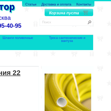
Статьи
Доставка и оплата
Контакты
Корзина пуста
сква
95-40-95
Шланги поливочные
Троса сантехнические и
вантуза
ния 22