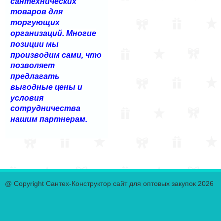
сантехнических
товаров для
торгующих
организаций. Многие
позиции мы
производим сами, что
позволяет
предлагать
выгодные цены и
условия
сотрудничества
нашим партнерам.
@ Copyright Сантех-Конструктор сайт для оптовых закупок 2026