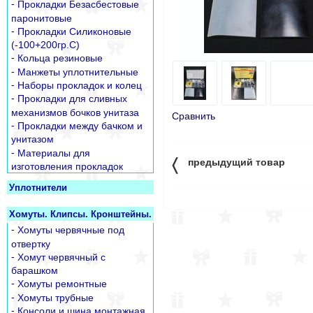
-
Прокладки Безасбестовые
паронитовые
-
Прокладки Силиконовые
(-100+200гр.С)
-
Кольца резиновые
-
Манжеты уплотнительные
-
Наборы прокладок и колец
-
Прокладки для сливных
механизмов бочков унитаза
Сравнить
-
Прокладки между бачком и
унитазом
-
Материалы для
〈
предыдущий товар
изготовления прокладок
Уплотнители
Хомуты. Клипсы. Кронштейны.
-
Хомуты червячные под
отвертку
-
Хомут червячный с
барашком
-
Хомуты ремонтные
-
Хомуты трубные
-
Консоли и шина монтажная