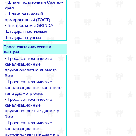
-
Шланг поливочный Сантех-
креп
-
Шланг резиновый
армированный (ГОСТ)
-
Быстросъемы GRINDA
- Штуцера пластиковые
- Штуцера латунные
Троса сантехнические и
вантуза
-
Троса сантехнические
канализационные
пружинонавитые диаметр
6мм.
-
Троса сантехнические
канализационные канатного
типа диаметр 6мм.
-
Троса сантехнические
канализационные
пружиннонавитые диаметр
9мм
-
Троса сантехнические
канализационные
пружиннонавитые диаметр