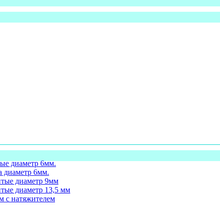
ые диаметр 6мм.
а диаметр 6мм.
итые диаметр 9мм
тые диаметр 13,5 мм
м с натяжителем