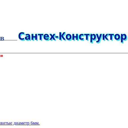
ов
ми
витые диаметр 6мм.