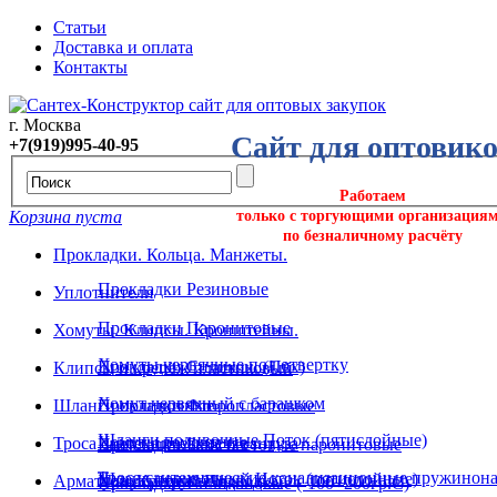
Статьи
Доставка и оплата
Контакты
г. Москва
Сайт для оптовик
+7(919)995-40-95
Работаем
Корзина пуста
только с торгующими организация
по безналичному расчёту
Прокладки. Кольца. Манжеты.
Прокладки Резиновые
Уплотнители
Прокладки Паронитовые
Хомуты. Клипсы. Кронштейны.
Хомуты червячные под отвертку
Прокладки Силикон. (Пвх)
Клипсы и крепёж пластиковый
Хомут червячный с барашком
Шланги поливочные
Прокладки Фторопластовые
Шланги поливочные Поток (пятислойные)
Хомуты ремонтные
Троса сантехнические и вантуза
Прокладки Безасбестовые паронитовые
Троса сантехнические канализационные пружинона
Шланг поливочный Исток (пятислойные)
Арматура. Крепеж. Подводка.
Хомуты трубные
Прокладки Силиконовые (-100+200гр.С)