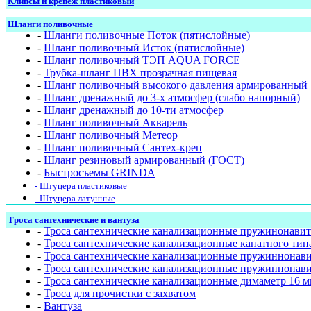
Клипсы и крепёж пластиковый
Шланги поливочные
-
Шланги поливочные Поток (пятислойные)
-
Шланг поливочный Исток (пятислойные)
-
Шланг поливочный ТЭП AQUA FORCE
-
Трубка-шланг ПВХ прозрачная пищевая
-
Шланг поливочный высокого давления армированный
-
Шланг дренажный до 3-х атмосфер (слабо напорный)
-
Шланг дренажный до 10-ти атмосфер
-
Шланг поливочный Акварель
-
Шланг поливочный Метеор
-
Шланг поливочный Сантех-креп
-
Шланг резиновый армированный (ГОСТ)
-
Быстросъемы GRINDA
- Штуцера пластиковые
- Штуцера латунные
Троса сантехнические и вантуза
-
Троса сантехнические канализационные пружинонавит
-
Троса сантехнические канализационные канатного тип
-
Троса сантехнические канализационные пружиннонав
-
Троса сантехнические канализационные пружиннонави
-
Троса сантехнические канализационные димаметр 16 м
-
Троса для прочистки с захватом
-
Вантуза