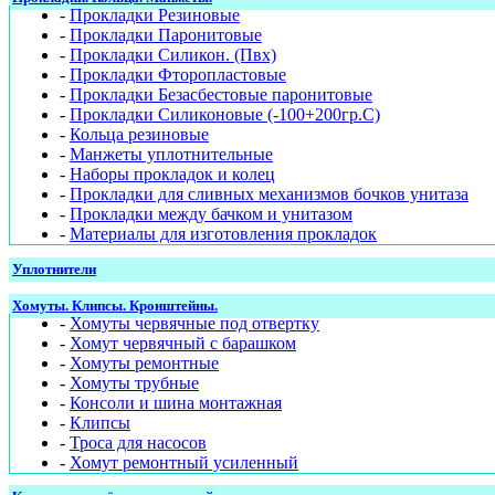
-
Прокладки Резиновые
-
Прокладки Паронитовые
-
Прокладки Силикон. (Пвх)
-
Прокладки Фторопластовые
-
Прокладки Безасбестовые паронитовые
-
Прокладки Силиконовые (-100+200гр.С)
-
Кольца резиновые
-
Манжеты уплотнительные
-
Наборы прокладок и колец
-
Прокладки для сливных механизмов бочков унитаза
-
Прокладки между бачком и унитазом
-
Материалы для изготовления прокладок
Уплотнители
Хомуты. Клипсы. Кронштейны.
-
Хомуты червячные под отвертку
-
Хомут червячный с барашком
-
Хомуты ремонтные
-
Хомуты трубные
-
Консоли и шина монтажная
-
Клипсы
-
Троса для насосов
-
Хомут ремонтный усиленный