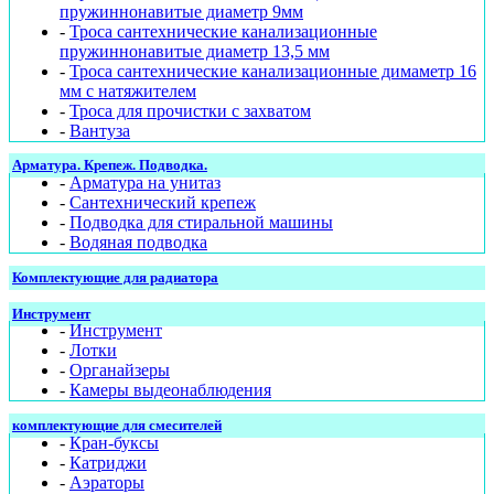
пружиннонавитые диаметр 9мм
-
Троса сантехнические канализационные
пружиннонавитые диаметр 13,5 мм
-
Троса сантехнические канализационные димаметр 16
мм с натяжителем
-
Троса для прочистки с захватом
-
Вантуза
Арматура. Крепеж. Подводка.
-
Арматура на унитаз
-
Сантехнический крепеж
-
Подводка для стиральной машины
-
Водяная подводка
Комплектующие для радиатора
Инструмент
-
Инструмент
-
Лотки
-
Органайзеры
-
Камеры выдеонаблюдения
комплектующие для смесителей
-
Кран-буксы
-
Катриджи
-
Аэраторы