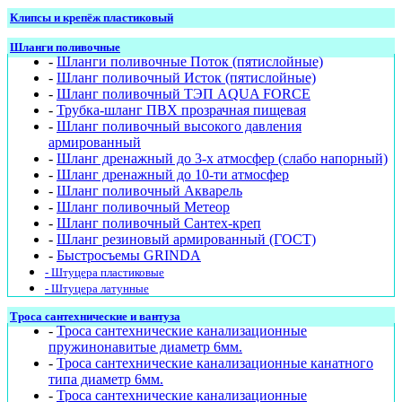
Клипсы и крепёж пластиковый
Шланги поливочные
-
Шланги поливочные Поток (пятислойные)
-
Шланг поливочный Исток (пятислойные)
-
Шланг поливочный ТЭП AQUA FORCE
-
Трубка-шланг ПВХ прозрачная пищевая
-
Шланг поливочный высокого давления
армированный
-
Шланг дренажный до 3-х атмосфер (слабо напорный)
-
Шланг дренажный до 10-ти атмосфер
-
Шланг поливочный Акварель
-
Шланг поливочный Метеор
-
Шланг поливочный Сантех-креп
-
Шланг резиновый армированный (ГОСТ)
-
Быстросъемы GRINDA
- Штуцера пластиковые
- Штуцера латунные
Троса сантехнические и вантуза
-
Троса сантехнические канализационные
пружинонавитые диаметр 6мм.
-
Троса сантехнические канализационные канатного
типа диаметр 6мм.
-
Троса сантехнические канализационные