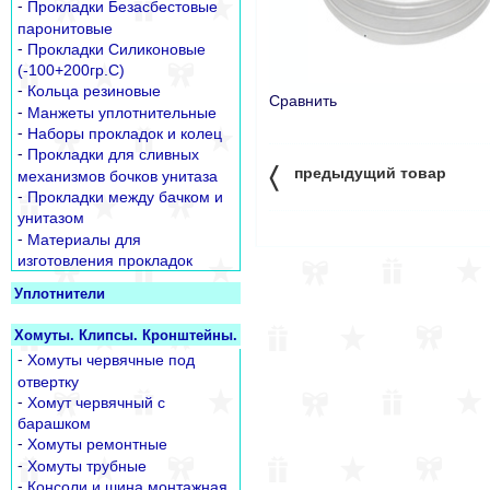
-
Прокладки Безасбестовые
паронитовые
-
Прокладки Силиконовые
(-100+200гр.С)
-
Кольца резиновые
Сравнить
-
Манжеты уплотнительные
-
Наборы прокладок и колец
-
Прокладки для сливных
〈
предыдущий товар
механизмов бочков унитаза
-
Прокладки между бачком и
унитазом
-
Материалы для
изготовления прокладок
Уплотнители
Хомуты. Клипсы. Кронштейны.
-
Хомуты червячные под
отвертку
-
Хомут червячный с
барашком
-
Хомуты ремонтные
-
Хомуты трубные
-
Консоли и шина монтажная