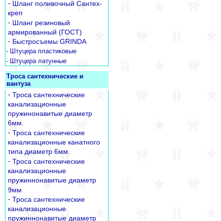
-
Шланг поливочный Сантех-
креп
-
Шланг резиновый
армированный (ГОСТ)
-
Быстросъемы GRINDA
- Штуцера пластиковые
- Штуцера латунные
Троса сантехнические и
вантуза
-
Троса сантехнические
канализационные
пружинонавитые диаметр
6мм.
-
Троса сантехнические
канализационные канатного
типа диаметр 6мм.
-
Троса сантехнические
канализационные
пружиннонавитые диаметр
9мм
-
Троса сантехнические
канализационные
пружиннонавитые диаметр