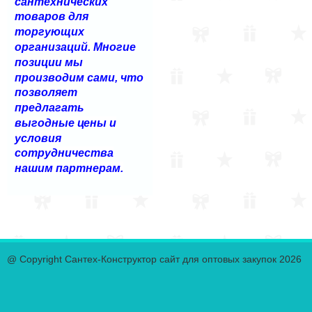
сантехнических
товаров для
торгующих
организаций. Многие
позиции мы
производим сами, что
позволяет
предлагать
выгодные цены и
условия
сотрудничества
нашим партнерам.
@ Copyright Сантех-Конструктор сайт для оптовых закупок 2026