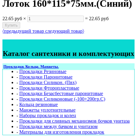
Лоток 160*115*75мм.(Синий)
22.65 руб
×
=
22.65 руб
〈
предыдущий товар
следующий товар
〉
Каталог сантехники и комплектующих
Прокладки. Кольца. Манжеты.
-
Прокладки Резиновые
-
Прокладки Паронитовые
-
Прокладки Силикон. (Пвх)
-
Прокладки Фторопластовые
-
Прокладки Безасбестовые паронитовые
-
Прокладки Силиконовые (-100+200гр.С)
-
Кольца резиновые
-
Манжеты уплотнительные
-
Наборы прокладок и колец
-
Прокладки для сливных механизмов бочков унитаза
-
Прокладки между бачком и унитазом
-
Материалы для изготовления прокладок