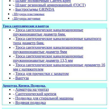
-
Шланг поливочный Сантех-креп
-
Шланг резиновый армированный (ГОСТ)
-
Быстросъемы GRINDA
- Штуцера пластиковые
- Штуцера латунные
Троса сантехнические и вантуза
-
Троса сантехнические канализационные
пружинонавитые диаметр 6мм.
-
Троса сантехнические канализационные канатного
типа диаметр 6мм.
-
Троса сантехнические канализационные
пружиннонавитые диаметр 9мм
-
Троса сантехнические канализационные
пружиннонавитые диаметр 13,5 мм
-
Троса сантехнические канализационные димаметр 16
мм с натяжителем
-
Троса для прочистки с захватом
-
Вантуза
Арматура. Крепеж. Подводка.
-
Арматура на унитаз
-
Сантехнический крепеж
-
Подводка для стиральной машины
-
Водяная подводка