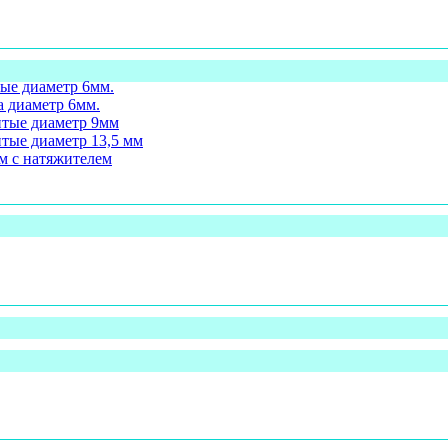
ые диаметр 6мм.
а диаметр 6мм.
итые диаметр 9мм
тые диаметр 13,5 мм
м с натяжителем