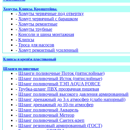
Хомуты. Клипсы. Кронштейны.
-
Хомуты червячные под отвертку
-
Хомут червячный с барашком
-
Хомуты ремонтные
-
Хомуты трубные
-
Консоли и шина монтажная
-
Клипсы
-
Троса для насосов
-
Хомут ремонтный усиленный
Клипсы и крепёж пластиковый
Шланги поливочные
-
Шланги поливочные Поток (пятислойные)
-
Шланг поливочный Исток (пятислойные)
-
Шланг поливочный ТЭП AQUA FORCE
-
Трубка-шланг ПВХ прозрачная пищевая
-
Шланг поливочный высокого давления армированный
-
Шланг дренажный до 3-х атмосфер (слабо напорный)
-
Шланг дренажный до 10-ти атмосфер
-
Шланг поливочный Акварель
-
Шланг поливочный Метеор
-
Шланг поливочный Сантех-креп
-
Шланг резиновый армированный (ГОСТ)