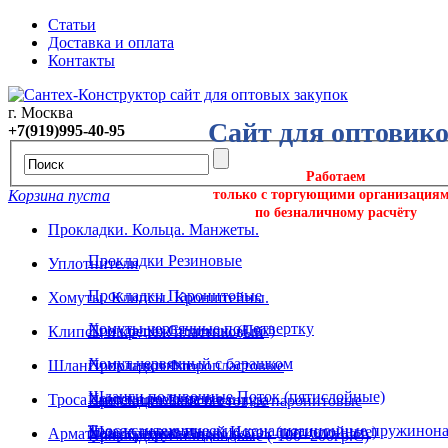
Статьи
Доставка и оплата
Контакты
г. Москва
Сайт для оптовик
+7(919)995-40-95
Работаем
Корзина пуста
только с торгующими организация
по безналичному расчёту
Прокладки. Кольца. Манжеты.
Прокладки Резиновые
Уплотнители
Прокладки Паронитовые
Хомуты. Клипсы. Кронштейны.
Хомуты червячные под отвертку
Прокладки Силикон. (Пвх)
Клипсы и крепёж пластиковый
Хомут червячный с барашком
Шланги поливочные
Прокладки Фторопластовые
Шланги поливочные Поток (пятислойные)
Хомуты ремонтные
Троса сантехнические и вантуза
Прокладки Безасбестовые паронитовые
Троса сантехнические канализационные пружинона
Шланг поливочный Исток (пятислойные)
Арматура. Крепеж. Подводка.
Хомуты трубные
Прокладки Силиконовые (-100+200гр.С)