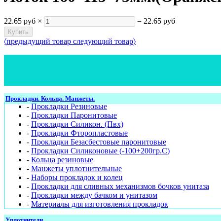
22.65 руб
×
=
22.65 руб
〈
предыдущий товар
следующий товар
〉
Прокладки. Кольца. Манжеты.
-
Прокладки Резиновые
-
Прокладки Паронитовые
-
Прокладки Силикон. (Пвх)
-
Прокладки Фторопластовые
-
Прокладки Безасбестовые паронитовые
-
Прокладки Силиконовые (-100+200гр.С)
-
Кольца резиновые
-
Манжеты уплотнительные
-
Наборы прокладок и колец
-
Прокладки для сливных механизмов бочков унитаза
-
Прокладки между бачком и унитазом
-
Материалы для изготовления прокладок
Уплотнители