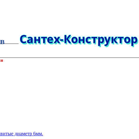
ов
ми
витые диаметр 6мм.