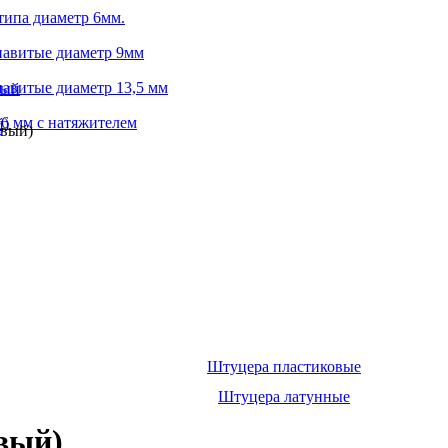
типа диаметр 6мм.
навитые диаметр 9мм
авитые диаметр 13,5 мм
ный
6 мм с натяжителем
й)
а
евый)
Штуцера пластиковые
Штуцера латунные
вый)