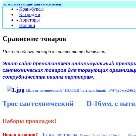
комплектующие для смесителей
-
Кран-буксы
-
Катриджи
-
Аэраторы
-
Носики
Сравнение товаров
Пока ни одного товара к сравнению не добавлено.
Этот сайт представляет индивидуальный предприн
сантехнических товаров для торгующих организаци
сотрудничества нашим партнерам.
Шланг поливочный "ПОТОК"пятислойный. 3/4"(25м)-2465
Трос
сантехнический D-16мм. с натяжи
Наборы прокладок!
Новая позиция
!!
Лотки для товара.
Размер 160x115x75-33руб. Разме