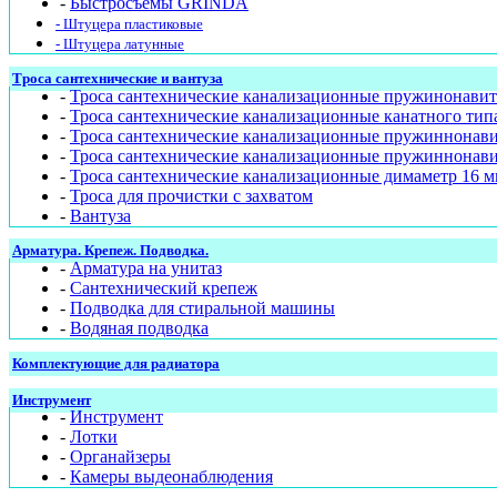
-
Быстросъемы GRINDA
- Штуцера пластиковые
- Штуцера латунные
Троса сантехнические и вантуза
-
Троса сантехнические канализационные пружинонавит
-
Троса сантехнические канализационные канатного тип
-
Троса сантехнические канализационные пружиннонав
-
Троса сантехнические канализационные пружиннонави
-
Троса сантехнические канализационные димаметр 16 м
-
Троса для прочистки с захватом
-
Вантуза
Арматура. Крепеж. Подводка.
-
Арматура на унитаз
-
Сантехнический крепеж
-
Подводка для стиральной машины
-
Водяная подводка
Комплектующие для радиатора
Инструмент
-
Инструмент
-
Лотки
-
Органайзеры
-
Камеры выдеонаблюдения