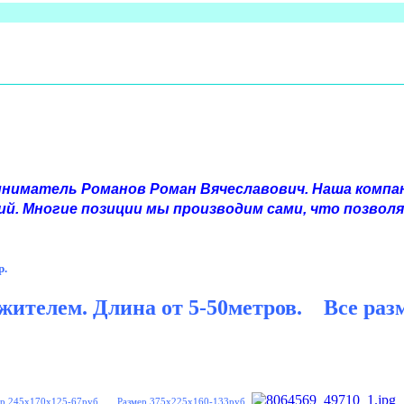
иматель Романов Роман Вячеславович. Наша компа
й. Многие позиции мы производим сами, что позвол
р.
телем. Длина от 5-50метров. Все раз
р 245x170x125-67руб. Размер 375x225x160-133руб.