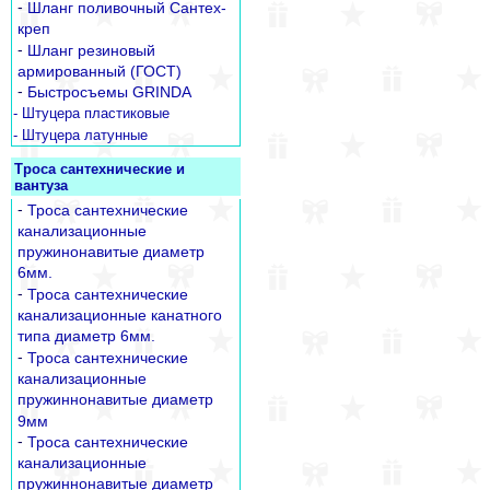
-
Шланг поливочный Сантех-
креп
-
Шланг резиновый
армированный (ГОСТ)
-
Быстросъемы GRINDA
- Штуцера пластиковые
- Штуцера латунные
Троса сантехнические и
вантуза
-
Троса сантехнические
канализационные
пружинонавитые диаметр
6мм.
-
Троса сантехнические
канализационные канатного
типа диаметр 6мм.
-
Троса сантехнические
канализационные
пружиннонавитые диаметр
9мм
-
Троса сантехнические
канализационные
пружиннонавитые диаметр