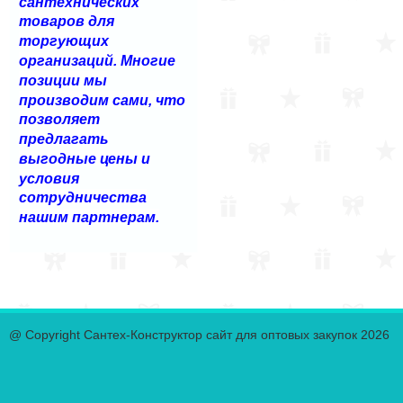
сантехнических
товаров для
торгующих
организаций. Многие
позиции мы
производим сами, что
позволяет
предлагать
выгодные цены и
условия
сотрудничества
нашим партнерам.
@ Copyright Сантех-Конструктор сайт для оптовых закупок 2026