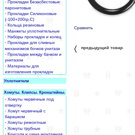
-
Прокладки Безасбестовые
паронитовые
-
Прокладки Силиконовые
(-100+200гр.С)
-
Кольца резиновые
Сравнить
-
Манжеты уплотнительные
-
Наборы прокладок и колец
-
Прокладки для сливных
〈
предыдущий товар
механизмов бочков унитаза
-
Прокладки между бачком и
унитазом
-
Материалы для
изготовления прокладок
Уплотнители
Хомуты. Клипсы. Кронштейны.
-
Хомуты червячные под
отвертку
-
Хомут червячный с
барашком
-
Хомуты ремонтные
-
Хомуты трубные
-
Консоли и шина монтажная