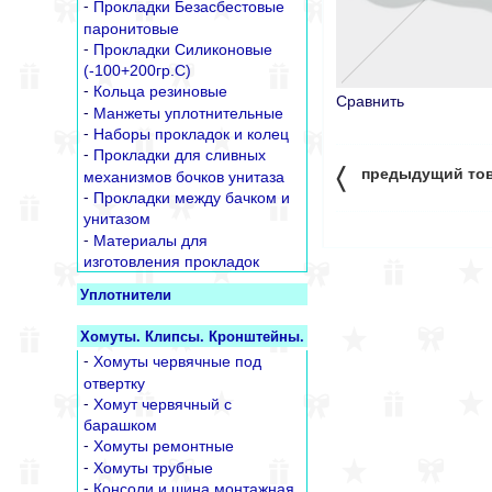
-
Прокладки Безасбестовые
паронитовые
-
Прокладки Силиконовые
(-100+200гр.С)
-
Кольца резиновые
Сравнить
-
Манжеты уплотнительные
-
Наборы прокладок и колец
-
Прокладки для сливных
〈
предыдущий то
механизмов бочков унитаза
-
Прокладки между бачком и
унитазом
-
Материалы для
изготовления прокладок
Уплотнители
Хомуты. Клипсы. Кронштейны.
-
Хомуты червячные под
отвертку
-
Хомут червячный с
барашком
-
Хомуты ремонтные
-
Хомуты трубные
-
Консоли и шина монтажная