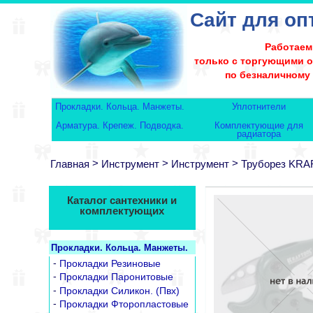
Сайт для оп
Работаем
только с торгующими 
по безналичному
Прокладки. Кольца. Манжеты.
Уплотнители
Арматура. Крепеж. Подводка.
Комплектующие для
радиатора
>
>
>
Главная
Инструмент
Инструмент
Труборез KR
Каталог сантехники и
комплектующих
Прокладки. Кольца. Манжеты.
-
Прокладки Резиновые
-
Прокладки Паронитовые
-
Прокладки Силикон. (Пвх)
-
Прокладки Фторопластовые