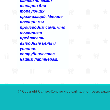
сантехнических
товаров для
торгующих
организаций. Многие
позиции мы
производим сами, что
позволяет
предлагать
выгодные цены и
условия
сотрудничества
нашим партнерам.
@ Copyright Сантех-Конструктор сайт для оптовых закуп