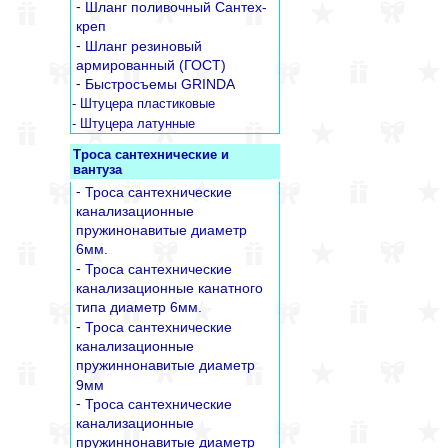
-
Шланг поливочный Сантех-
креп
-
Шланг резиновый
армированный (ГОСТ)
-
Быстросъемы GRINDA
- Штуцера пластиковые
- Штуцера латунные
Троса сантехнические и
вантуза
-
Троса сантехнические
канализационные
пружинонавитые диаметр
6мм.
-
Троса сантехнические
канализационные канатного
типа диаметр 6мм.
-
Троса сантехнические
канализационные
пружиннонавитые диаметр
9мм
-
Троса сантехнические
канализационные
пружиннонавитые диаметр