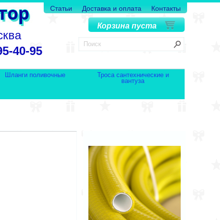
Статьи
Доставка и оплата
Контакты
Корзина пуста
сква
95-40-95
Шланги поливочные
Троса сантехнические и
вантуза