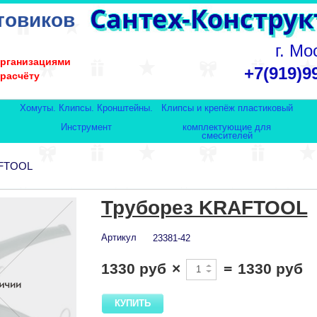
товиков
г. Мо
организациями
+7(919)9
 расчёту
Хомуты. Клипсы. Кронштейны.
Клипсы и крепёж пластиковый
Инструмент
комплектующие для
смесителей
AFTOOL
Труборез KRAFTOOL
Артикул
23381-42
1330 руб
×
=
1330 руб