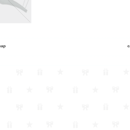
вар
с