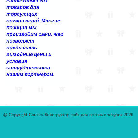
сантехнических
товаров для
торгующих
организаций. Многие
позиции мы
производим сами, что
позволяет
предлагать
выгодные цены и
условия
сотрудничества
нашим партнерам.
@ Copyright Сантех-Конструктор сайт для оптовых закупок 2026