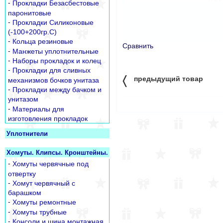
-
Прокладки Безасбестовые
паронитовые
-
Прокладки Силиконовые
(-100+200гр.С)
-
Кольца резиновые
Сравнить
-
Манжеты уплотнительные
-
Наборы прокладок и колец
-
Прокладки для сливных
〈
предыдущий товар
механизмов бочков унитаза
-
Прокладки между бачком и
унитазом
-
Материалы для
изготовления прокладок
Уплотнители
Хомуты. Клипсы. Кронштейны.
-
Хомуты червячные под
отвертку
-
Хомут червячный с
барашком
-
Хомуты ремонтные
-
Хомуты трубные
-
Консоли и шина монтажная