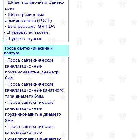
-
Шланг поливочный Сантех-
креп
-
Шланг резиновый
армированный (ГОСТ)
-
Быстросъемы GRINDA
- Штуцера пластиковые
- Штуцера латунные
Троса сантехнические и
вантуза
-
Троса сантехнические
канализационные
пружинонавитые диаметр
6мм.
-
Троса сантехнические
канализационные канатного
типа диаметр 6мм.
-
Троса сантехнические
канализационные
пружиннонавитые диаметр
9мм
-
Троса сантехнические
канализационные
пружиннонавитые диаметр