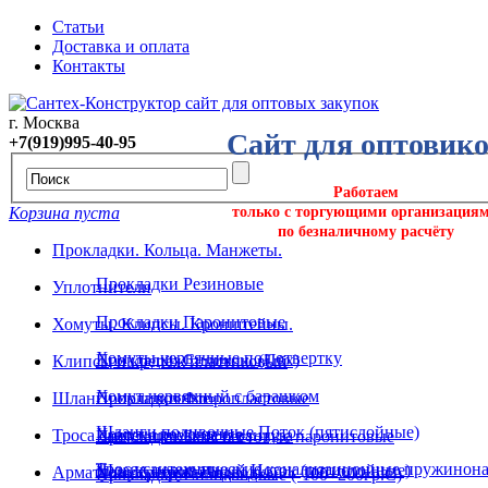
Статьи
Доставка и оплата
Контакты
г. Москва
Сайт для оптовик
+7(919)995-40-95
Работаем
Корзина пуста
только с торгующими организация
по безналичному расчёту
Прокладки. Кольца. Манжеты.
Прокладки Резиновые
Уплотнители
Прокладки Паронитовые
Хомуты. Клипсы. Кронштейны.
Хомуты червячные под отвертку
Прокладки Силикон. (Пвх)
Клипсы и крепёж пластиковый
Хомут червячный с барашком
Шланги поливочные
Прокладки Фторопластовые
Шланги поливочные Поток (пятислойные)
Хомуты ремонтные
Троса сантехнические и вантуза
Прокладки Безасбестовые паронитовые
Троса сантехнические канализационные пружинона
Шланг поливочный Исток (пятислойные)
Арматура. Крепеж. Подводка.
Хомуты трубные
Прокладки Силиконовые (-100+200гр.С)