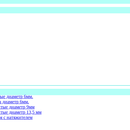
ые диаметр 6мм.
а диаметр 6мм.
итые диаметр 9мм
тые диаметр 13,5 мм
м с натяжителем