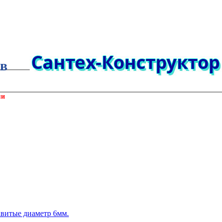
ов
ми
витые диаметр 6мм.