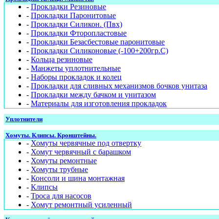
-
Прокладки Резиновые
-
Прокладки Паронитовые
-
Прокладки Силикон. (Пвх)
-
Прокладки Фторопластовые
-
Прокладки Безасбестовые паронитовые
-
Прокладки Силиконовые (-100+200гр.С)
-
Кольца резиновые
-
Манжеты уплотнительные
-
Наборы прокладок и колец
-
Прокладки для сливных механизмов бочков унитаза
-
Прокладки между бачком и унитазом
-
Материалы для изготовления прокладок
Уплотнители
Хомуты. Клипсы. Кронштейны.
-
Хомуты червячные под отвертку
-
Хомут червячный с барашком
-
Хомуты ремонтные
-
Хомуты трубные
-
Консоли и шина монтажная
-
Клипсы
-
Троса для насосов
-
Хомут ремонтный усиленный