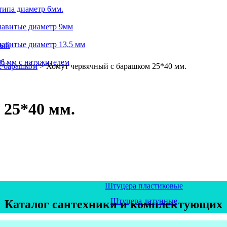
типа диаметр 6мм.
навитые диаметр 9мм
авитые диаметр 13,5 мм
ный
6 мм с натяжителем
й)
а
с барашком
>
Хомут червячный с барашком 25*40 мм.
 25*40 мм.
Штуцера пластиковые
Штуцера латунные
Каталог сантехники и комплектующих