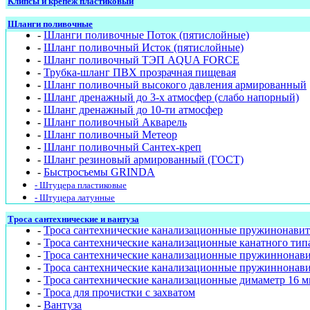
Клипсы и крепёж пластиковый
Шланги поливочные
-
Шланги поливочные Поток (пятислойные)
-
Шланг поливочный Исток (пятислойные)
-
Шланг поливочный ТЭП AQUA FORCE
-
Трубка-шланг ПВХ прозрачная пищевая
-
Шланг поливочный высокого давления армированный
-
Шланг дренажный до 3-х атмосфер (слабо напорный)
-
Шланг дренажный до 10-ти атмосфер
-
Шланг поливочный Акварель
-
Шланг поливочный Метеор
-
Шланг поливочный Сантех-креп
-
Шланг резиновый армированный (ГОСТ)
-
Быстросъемы GRINDA
- Штуцера пластиковые
- Штуцера латунные
Троса сантехнические и вантуза
-
Троса сантехнические канализационные пружинонавит
-
Троса сантехнические канализационные канатного тип
-
Троса сантехнические канализационные пружиннонав
-
Троса сантехнические канализационные пружиннонави
-
Троса сантехнические канализационные димаметр 16 м
-
Троса для прочистки с захватом
-
Вантуза