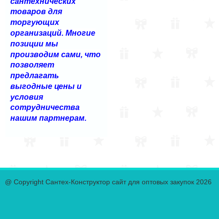
сантехнических
товаров для
торгующих
организаций. Многие
позиции мы
производим сами, что
позволяет
предлагать
выгодные цены и
условия
сотрудничества
нашим партнерам.
@ Copyright Сантех-Конструктор сайт для оптовых закупок 2026