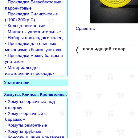
-
Прокладки Безасбестовые
паронитовые
-
Прокладки Силиконовые
(-100+200гр.С)
-
Кольца резиновые
Сравнить
-
Манжеты уплотнительные
-
Наборы прокладок и колец
-
Прокладки для сливных
〈
предыдущий товар
механизмов бочков унитаза
-
Прокладки между бачком и
унитазом
-
Материалы для
изготовления прокладок
Уплотнители
Хомуты. Клипсы. Кронштейны.
-
Хомуты червячные под
отвертку
-
Хомут червячный с
барашком
-
Хомуты ремонтные
-
Хомуты трубные
-
Консоли и шина монтажная