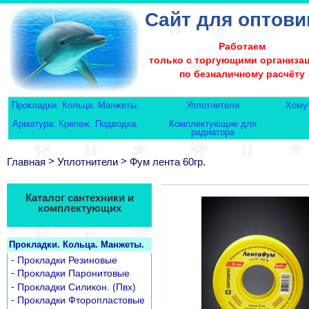
Сайт для оптови
Работаем
только с торгующими организа
по безналичному расчёту
Прокладки. Кольца. Манжеты.
Уплотнители
Хому
Арматура. Крепеж. Подводка.
Комплектующие для
радиатора
>
>
Главная
Уплотнители
Фум лента 60гр.
Каталог сантехники и
комплектующих
Прокладки. Кольца. Манжеты.
-
Прокладки Резиновые
-
Прокладки Паронитовые
-
Прокладки Силикон. (Пвх)
-
Прокладки Фторопластовые