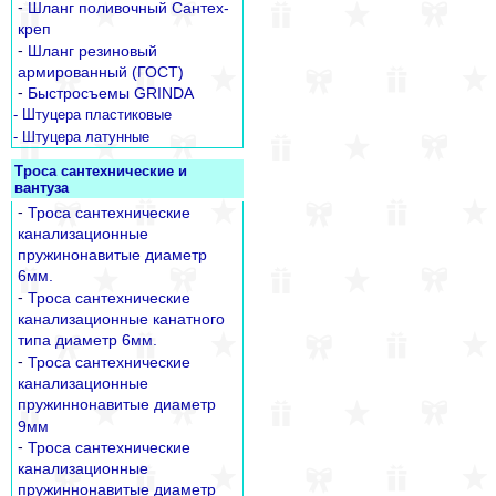
-
Шланг поливочный Сантех-
креп
-
Шланг резиновый
армированный (ГОСТ)
-
Быстросъемы GRINDA
- Штуцера пластиковые
- Штуцера латунные
Троса сантехнические и
вантуза
-
Троса сантехнические
канализационные
пружинонавитые диаметр
6мм.
-
Троса сантехнические
канализационные канатного
типа диаметр 6мм.
-
Троса сантехнические
канализационные
пружиннонавитые диаметр
9мм
-
Троса сантехнические
канализационные
пружиннонавитые диаметр