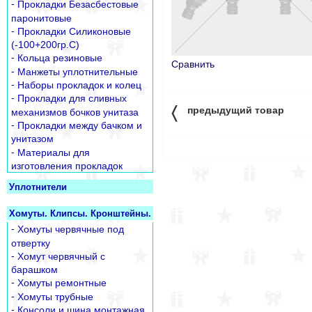
-
Прокладки Безасбестовые
паронитовые
-
Прокладки Силиконовые
(-100+200гр.С)
-
Кольца резиновые
Сравнить
-
Манжеты уплотнительные
-
Наборы прокладок и колец
-
Прокладки для сливных
〈
предыдущий товар
механизмов бочков унитаза
-
Прокладки между бачком и
унитазом
-
Материалы для
изготовления прокладок
Уплотнители
Хомуты. Клипсы. Кронштейны.
-
Хомуты червячные под
отвертку
-
Хомут червячный с
барашком
-
Хомуты ремонтные
-
Хомуты трубные
-
Консоли и шина монтажная