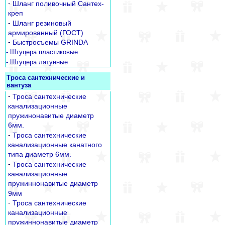
-
Шланг поливочный Сантех-
креп
-
Шланг резиновый
армированный (ГОСТ)
-
Быстросъемы GRINDA
- Штуцера пластиковые
- Штуцера латунные
Троса сантехнические и
вантуза
-
Троса сантехнические
канализационные
пружинонавитые диаметр
6мм.
-
Троса сантехнические
канализационные канатного
типа диаметр 6мм.
-
Троса сантехнические
канализационные
пружиннонавитые диаметр
9мм
-
Троса сантехнические
канализационные
пружиннонавитые диаметр