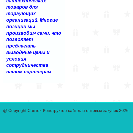
сантехнических
товаров для
торгующих
организаций. Многие
позиции мы
производим сами, что
позволяет
предлагать
выгодные цены и
условия
сотрудничества
нашим партнерам.
@ Copyright Сантех-Конструктор сайт для оптовых закупок 2026