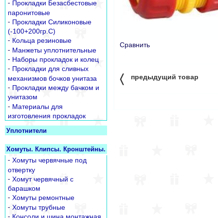
-
Прокладки Безасбестовые
паронитовые
-
Прокладки Силиконовые
(-100+200гр.С)
-
Кольца резиновые
Сравнить
-
Манжеты уплотнительные
-
Наборы прокладок и колец
-
Прокладки для сливных
〈
предыдущий товар
механизмов бочков унитаза
-
Прокладки между бачком и
унитазом
-
Материалы для
изготовления прокладок
Уплотнители
Хомуты. Клипсы. Кронштейны.
-
Хомуты червячные под
отвертку
-
Хомут червячный с
барашком
-
Хомуты ремонтные
-
Хомуты трубные
-
Консоли и шина монтажная