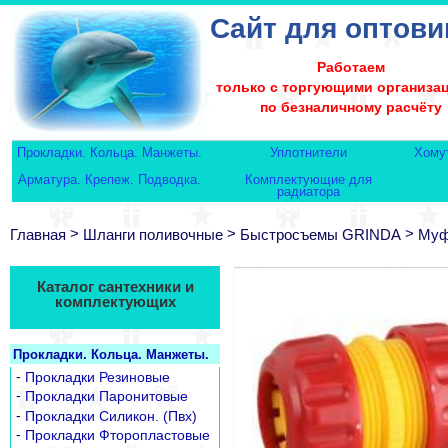
Сайт для оптови
Работаем
только с торгующими организа
по безналичному расчёту
Прокладки. Кольца. Манжеты.
Уплотнители
Хому
Арматура. Крепеж. Подводка.
Комплектующие для
радиатора
>
>
>
Главная
Шланги поливочные
Быстросъемы GRINDA
Муф
Каталог сантехники и
комплектующих
Прокладки. Кольца. Манжеты.
-
Прокладки Резиновые
-
Прокладки Паронитовые
-
Прокладки Силикон. (Пвх)
-
Прокладки Фторопластовые