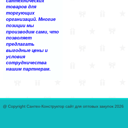
сантехнических
товаров для
торгующих
организаций. Многие
позиции мы
производим сами, что
позволяет
предлагать
выгодные цены и
условия
сотрудничества
нашим партнерам.
@ Copyright Сантех-Конструктор сайт для оптовых закупок 2026