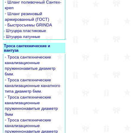
-
Шланг поливочный Сантех-
креп
-
Шланг резиновый
армированный (ГОСТ)
-
Быстросъемы GRINDA
- Штуцера пластиковые
- Штуцера латунные
Троса сантехнические и
вантуза
-
Троса сантехнические
канализационные
пружинонавитые диаметр
6мм.
-
Троса сантехнические
канализационные канатного
типа диаметр 6мм.
-
Троса сантехнические
канализационные
пружиннонавитые диаметр
9мм
-
Троса сантехнические
канализационные
пружиннонавитые диаметр