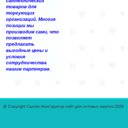
сантехнических
товаров для
торгующих
организаций. Многие
позиции мы
производим сами, что
позволяет
предлагать
выгодные цены и
условия
сотрудничества
нашим партнерам.
@ Copyright Сантех-Конструктор сайт для оптовых закупок 2026