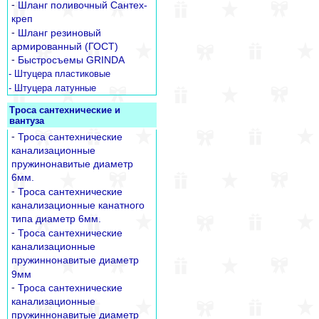
-
Шланг поливочный Сантех-
креп
-
Шланг резиновый
армированный (ГОСТ)
-
Быстросъемы GRINDA
- Штуцера пластиковые
- Штуцера латунные
Троса сантехнические и
вантуза
-
Троса сантехнические
канализационные
пружинонавитые диаметр
6мм.
-
Троса сантехнические
канализационные канатного
типа диаметр 6мм.
-
Троса сантехнические
канализационные
пружиннонавитые диаметр
9мм
-
Троса сантехнические
канализационные
пружиннонавитые диаметр