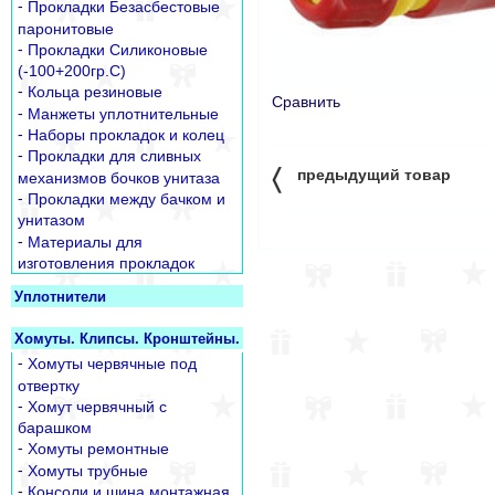
-
Прокладки Безасбестовые
паронитовые
-
Прокладки Силиконовые
(-100+200гр.С)
-
Кольца резиновые
Сравнить
-
Манжеты уплотнительные
-
Наборы прокладок и колец
-
Прокладки для сливных
〈
предыдущий товар
механизмов бочков унитаза
-
Прокладки между бачком и
унитазом
-
Материалы для
изготовления прокладок
Уплотнители
Хомуты. Клипсы. Кронштейны.
-
Хомуты червячные под
отвертку
-
Хомут червячный с
барашком
-
Хомуты ремонтные
-
Хомуты трубные
-
Консоли и шина монтажная