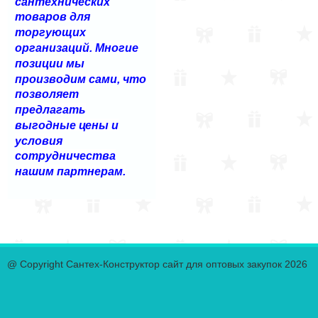
сантехнических
товаров для
торгующих
организаций. Многие
позиции мы
производим сами, что
позволяет
предлагать
выгодные цены и
условия
сотрудничества
нашим партнерам.
@ Copyright Сантех-Конструктор сайт для оптовых закупок 2026