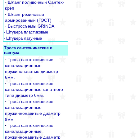
-
Шланг поливочный Сантех-
креп
-
Шланг резиновый
армированный (ГОСТ)
-
Быстросъемы GRINDA
- Штуцера пластиковые
- Штуцера латунные
Троса сантехнические и
вантуза
-
Троса сантехнические
канализационные
пружинонавитые диаметр
6мм.
-
Троса сантехнические
канализационные канатного
типа диаметр 6мм.
-
Троса сантехнические
канализационные
пружиннонавитые диаметр
9мм
-
Троса сантехнические
канализационные
пружиннонавитые диаметр