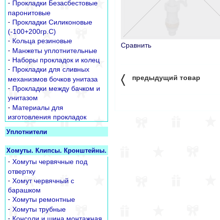
-
Прокладки Безасбестовые
паронитовые
-
Прокладки Силиконовые
(-100+200гр.С)
-
Кольца резиновые
Сравнить
-
Манжеты уплотнительные
-
Наборы прокладок и колец
-
Прокладки для сливных
〈
предыдущий товар
механизмов бочков унитаза
-
Прокладки между бачком и
унитазом
-
Материалы для
изготовления прокладок
Уплотнители
Хомуты. Клипсы. Кронштейны.
-
Хомуты червячные под
отвертку
-
Хомут червячный с
барашком
-
Хомуты ремонтные
-
Хомуты трубные
-
Консоли и шина монтажная