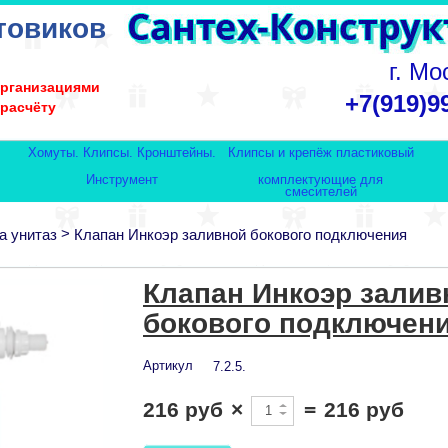
товиков
г. Мо
организациями
+7(919)9
 расчёту
Хомуты. Клипсы. Кронштейны.
Клипсы и крепёж пластиковый
Инструмент
комплектующие для
смесителей
>
а унитаз
Клапан Инкоэр заливной бокового подключения
Клапан Инкоэр залив
бокового подключен
Артикул
7.2.5.
216 руб
×
=
216 руб