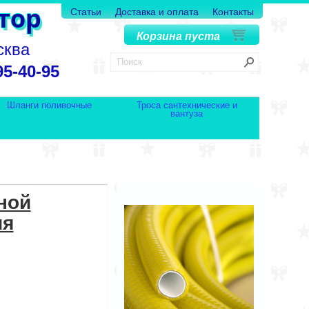
Статьи
Доставка и оплата
Контакты
Корзина пуста
сква
95-40-95
Шланги поливочные
Троса сантехнические и
вантуза
ной
ия