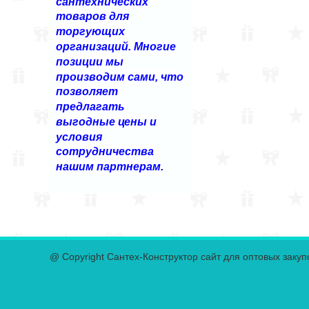
сантехнических
товаров для
торгующих
организаций. Многие
позиции мы
производим сами, что
позволяет
предлагать
выгодные цены и
условия
сотрудничества
нашим партнерам.
@ Copyright Сантех-Конструктор сайт для оптовых закуп