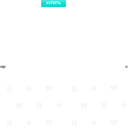
вар
с