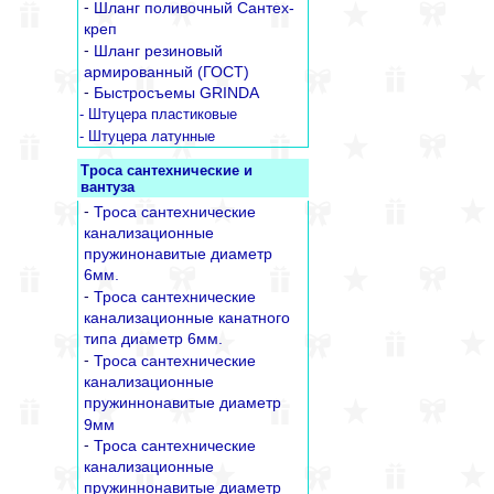
-
Шланг поливочный Сантех-
креп
-
Шланг резиновый
армированный (ГОСТ)
-
Быстросъемы GRINDA
- Штуцера пластиковые
- Штуцера латунные
Троса сантехнические и
вантуза
-
Троса сантехнические
канализационные
пружинонавитые диаметр
6мм.
-
Троса сантехнические
канализационные канатного
типа диаметр 6мм.
-
Троса сантехнические
канализационные
пружиннонавитые диаметр
9мм
-
Троса сантехнические
канализационные
пружиннонавитые диаметр