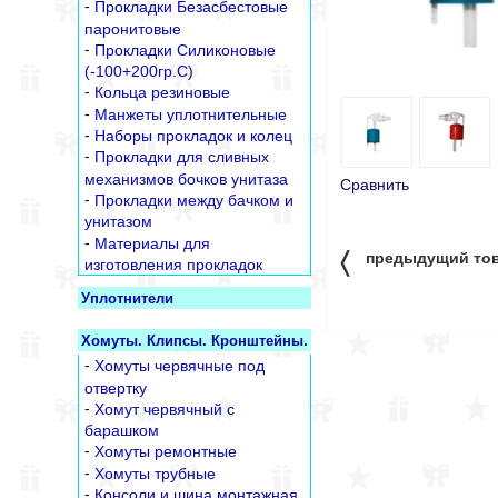
-
Прокладки Безасбестовые
паронитовые
-
Прокладки Силиконовые
(-100+200гр.С)
-
Кольца резиновые
-
Манжеты уплотнительные
-
Наборы прокладок и колец
-
Прокладки для сливных
механизмов бочков унитаза
Сравнить
-
Прокладки между бачком и
унитазом
-
Материалы для
〈
предыдущий то
изготовления прокладок
Уплотнители
Хомуты. Клипсы. Кронштейны.
-
Хомуты червячные под
отвертку
-
Хомут червячный с
барашком
-
Хомуты ремонтные
-
Хомуты трубные
-
Консоли и шина монтажная