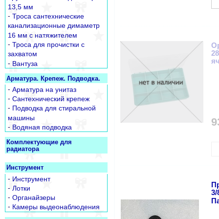
13,5 мм
-
Троса сантехнические
канализационные димаметр
16 мм с натяжителем
-
Троса для прочистки с
О
28
захватом
яч
-
Вантуза
Арматура. Крепеж. Подводка.
-
Арматура на унитаз
-
Сантехнический крепеж
-
Подводка для стиральной
машины
9
-
Водяная подводка
Комплектующие для
радиатора
Инструмент
-
Инструмент
П
-
Лотки
3/
-
Органайзеры
Па
-
Камеры выдеонаблюдения