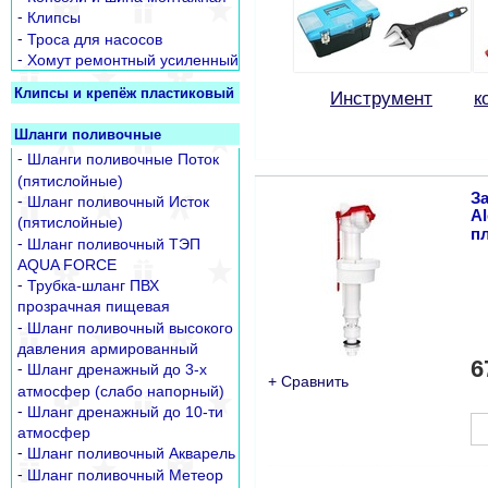
-
Клипсы
-
Троса для насосов
-
Хомут ремонтный усиленный
Клипсы и крепёж пластиковый
Инструмент
к
Шланги поливочные
-
Шланги поливочные Поток
(пятислойные)
З
-
Шланг поливочный Исток
Al
(пятислойные)
пл
-
Шланг поливочный ТЭП
AQUA FORCE
-
Трубка-шланг ПВХ
прозрачная пищевая
-
Шланг поливочный высокого
давления армированный
6
-
Шланг дренажный до 3-х
+ Сравнить
атмосфер (слабо напорный)
-
Шланг дренажный до 10-ти
атмосфер
-
Шланг поливочный Акварель
-
Шланг поливочный Метеор