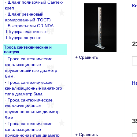
-
Шланг поливочный Сантех-
К
креп
-
Шланг резиновый
армированный (ГОСТ)
-
Быстросъемы GRINDA
- Штуцера пластиковые
- Штуцера латунные
2
Троса сантехнические и
вантуза
+ Сравнить
-
Троса сантехнические
канализационные
пружинонавитые диаметр
6мм.
-
Троса сантехнические
Н
канализационные канатного
типа диаметр 6мм.
-
Троса сантехнические
канализационные
пружиннонавитые диаметр
9мм
3
-
Троса сантехнические
канализационные
+ Сравнить
пружиннонавитые диаметр