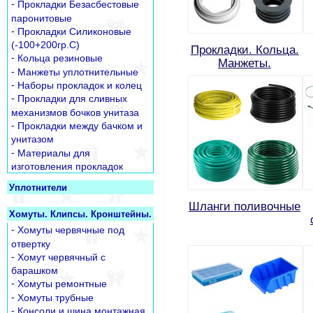
-
Прокладки Безасбестовые
паронитовые
-
Прокладки Силиконовые
(-100+200гр.С)
Прокладки. Кольца.
-
Кольца резиновые
Манжеты.
-
Манжеты уплотнительные
-
Наборы прокладок и колец
-
Прокладки для сливных
механизмов бочков унитаза
-
Прокладки между бачком и
унитазом
-
Материалы для
изготовления прокладок
Уплотнители
Шланги поливочные
Хомуты. Клипсы. Кронштейны.
-
Хомуты червячные под
отвертку
-
Хомут червячный с
барашком
-
Хомуты ремонтные
-
Хомуты трубные
-
Консоли и шина монтажная